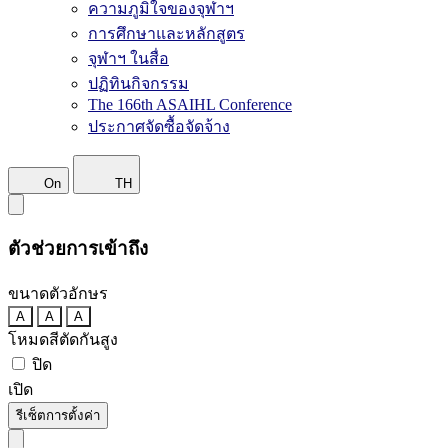
ความภูมิใจของจุฬาฯ
การศึกษาและหลักสูตร
จุฬาฯ ในสื่อ
ปฏิทินกิจกรรม
The 166th ASAIHL Conference
ประกาศจัดซื้อจัดจ้าง
On
TH
ตัวช่วยการเข้าถึง
ขนาดตัวอักษร
A
A
A
โหมดสีตัดกันสูง
ปิด
เปิด
รีเซ็ตการตั้งค่า