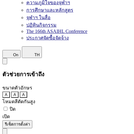
ความภูมิใจของจุฬาฯ
การศึกษาและหลักสูตร
จุฬาฯ ในสื่อ
ปฏิทินกิจกรรม
The 166th ASAIHL Conference
ประกาศจัดซื้อจัดจ้าง
On
TH
ตัวช่วยการเข้าถึง
ขนาดตัวอักษร
A
A
A
โหมดสีตัดกันสูง
ปิด
เปิด
รีเซ็ตการตั้งค่า