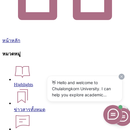
หน้าหลัก
หมวดหมู่
👋 Hello and welcome to
Highlights
Chulalongkorn University. I can
help you explore academic
programs, admissions, research,
campus life, and university
ข่าวสารทั้งหมด
services. What would you like to
know?