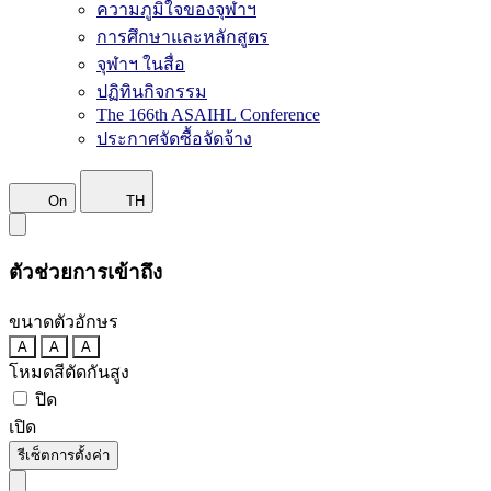
ความภูมิใจของจุฬาฯ
การศึกษาและหลักสูตร
จุฬาฯ ในสื่อ
ปฏิทินกิจกรรม
The 166th ASAIHL Conference
ประกาศจัดซื้อจัดจ้าง
On
TH
ตัวช่วยการเข้าถึง
ขนาดตัวอักษร
A
A
A
โหมดสีตัดกันสูง
ปิด
เปิด
รีเซ็ตการตั้งค่า