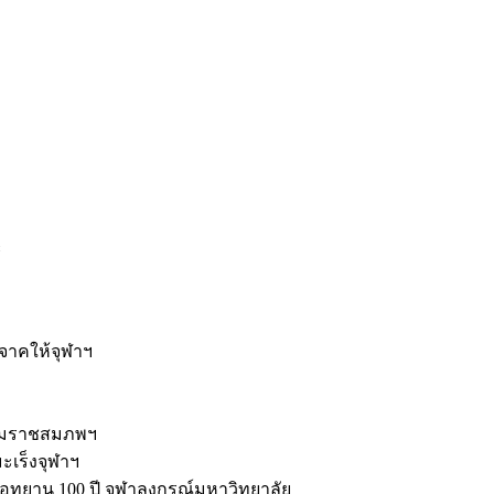
ะ
ิจาคให้จุฬาฯ
รมราชสมภพฯ
มะเร็งจุฬาฯ
ุทยาน 100 ปี จุฬาลงกรณ์มหาวิทยาลัย