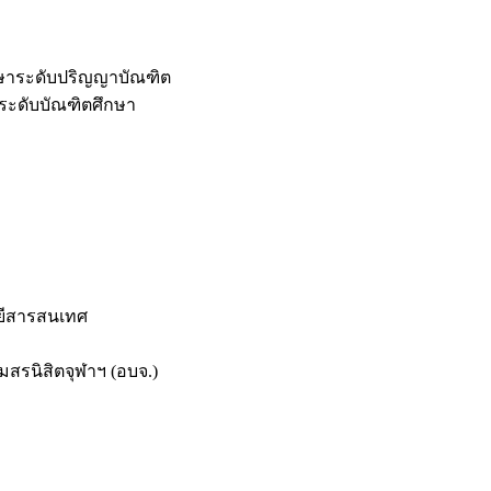
กษาระดับปริญญาบัณฑิต
ระดับบัณฑิตศึกษา
ยีสารสนเทศ
สรนิสิตจุฬาฯ (อบจ.)