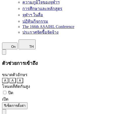
ความภูมิใจของจุฬาฯ
การศึกษาและหลักสูตร
จุฬาฯ ในสื่อ
ปฏิทินกิจกรรม
The 166th ASAIHL Conference
ประกาศจัดซื้อจัดจ้าง
On
TH
ตัวช่วยการเข้าถึง
ขนาดตัวอักษร
A
A
A
โหมดสีตัดกันสูง
ปิด
เปิด
รีเซ็ตการตั้งค่า