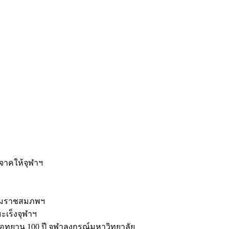
ะ
ิจาคให้จุฬาฯ
รมราชสมภพฯ
มะเร็งจุฬาฯ
ุทยาน 100 ปี จุฬาลงกรณ์มหาวิทยาลัย