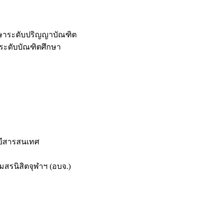
กษาระดับปริญญาบัณฑิต
ระดับบัณฑิตศึกษา
ยีสารสนเทศ
สรนิสิตจุฬาฯ (อบจ.)