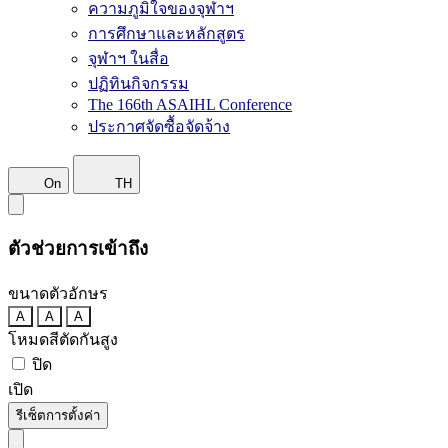
ความภูมิใจของจุฬาฯ
การศึกษาและหลักสูตร
จุฬาฯ ในสื่อ
ปฏิทินกิจกรรม
The 166th ASAIHL Conference
ประกาศจัดซื้อจัดจ้าง
On
TH
ตัวช่วยการเข้าถึง
ขนาดตัวอักษร
A
A
A
โหมดสีตัดกันสูง
ปิด
เปิด
รีเซ็ตการตั้งค่า