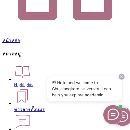
หน้าหลัก
หมวดหมู่
👋 Hello and welcome to
Highlights
Chulalongkorn University. I can
help you explore academic
programs, admissions, research,
campus life, and university
ข่าวสารทั้งหมด
services. What would you like to
know?