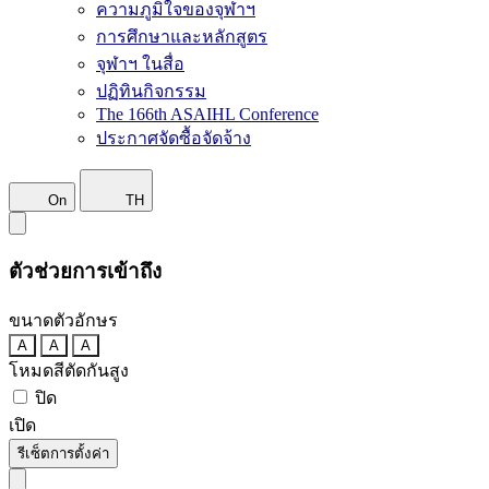
ความภูมิใจของจุฬาฯ
การศึกษาและหลักสูตร
จุฬาฯ ในสื่อ
ปฏิทินกิจกรรม
The 166th ASAIHL Conference
ประกาศจัดซื้อจัดจ้าง
On
TH
ตัวช่วยการเข้าถึง
ขนาดตัวอักษร
A
A
A
โหมดสีตัดกันสูง
ปิด
เปิด
รีเซ็ตการตั้งค่า