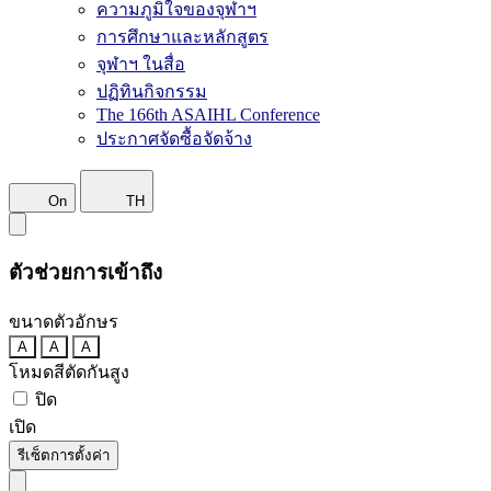
ความภูมิใจของจุฬาฯ
การศึกษาและหลักสูตร
จุฬาฯ ในสื่อ
ปฏิทินกิจกรรม
The 166th ASAIHL Conference
ประกาศจัดซื้อจัดจ้าง
On
TH
ตัวช่วยการเข้าถึง
ขนาดตัวอักษร
A
A
A
โหมดสีตัดกันสูง
ปิด
เปิด
รีเซ็ตการตั้งค่า