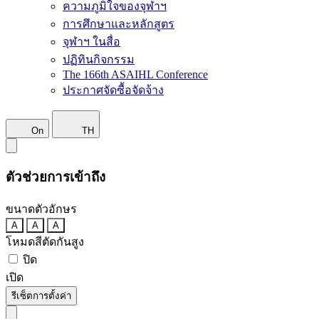
ความภูมิใจของจุฬาฯ
การศึกษาและหลักสูตร
จุฬาฯ ในสื่อ
ปฏิทินกิจกรรม
The 166th ASAIHL Conference
ประกาศจัดซื้อจัดจ้าง
On
TH
ตัวช่วยการเข้าถึง
ขนาดตัวอักษร
A
A
A
โหมดสีตัดกันสูง
ปิด
เปิด
รีเซ็ตการตั้งค่า