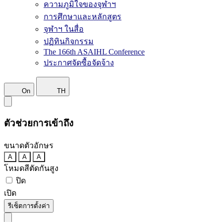
ความภูมิใจของจุฬาฯ
การศึกษาและหลักสูตร
จุฬาฯ ในสื่อ
ปฏิทินกิจกรรม
The 166th ASAIHL Conference
ประกาศจัดซื้อจัดจ้าง
On
TH
ตัวช่วยการเข้าถึง
ขนาดตัวอักษร
A
A
A
โหมดสีตัดกันสูง
ปิด
เปิด
รีเซ็ตการตั้งค่า