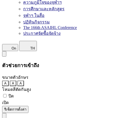
ความภูมิใจของจุฬาฯ
การศึกษาและหลักสูตร
จุฬาฯ ในสื่อ
ปฏิทินกิจกรรม
The 166th ASAIHL Conference
ประกาศจัดซื้อจัดจ้าง
On
TH
ตัวช่วยการเข้าถึง
ขนาดตัวอักษร
A
A
A
โหมดสีตัดกันสูง
ปิด
เปิด
รีเซ็ตการตั้งค่า