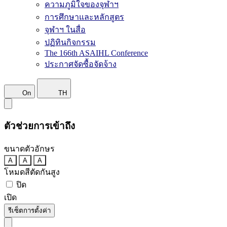
ความภูมิใจของจุฬาฯ
การศึกษาและหลักสูตร
จุฬาฯ ในสื่อ
ปฏิทินกิจกรรม
The 166th ASAIHL Conference
ประกาศจัดซื้อจัดจ้าง
On
TH
ตัวช่วยการเข้าถึง
ขนาดตัวอักษร
A
A
A
โหมดสีตัดกันสูง
ปิด
เปิด
รีเซ็ตการตั้งค่า