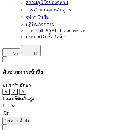
ความภูมิใจของจุฬาฯ
การศึกษาและหลักสูตร
จุฬาฯ ในสื่อ
ปฏิทินกิจกรรม
The 166th ASAIHL Conference
ประกาศจัดซื้อจัดจ้าง
On
TH
ตัวช่วยการเข้าถึง
ขนาดตัวอักษร
A
A
A
โหมดสีตัดกันสูง
ปิด
เปิด
รีเซ็ตการตั้งค่า