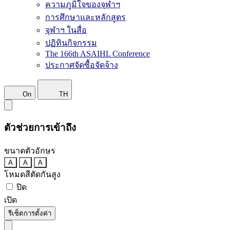
ความภูมิใจของจุฬาฯ
การศึกษาและหลักสูตร
จุฬาฯ ในสื่อ
ปฏิทินกิจกรรม
The 166th ASAIHL Conference
ประกาศจัดซื้อจัดจ้าง
On
TH
ตัวช่วยการเข้าถึง
ขนาดตัวอักษร
A
A
A
โหมดสีตัดกันสูง
ปิด
เปิด
รีเซ็ตการตั้งค่า