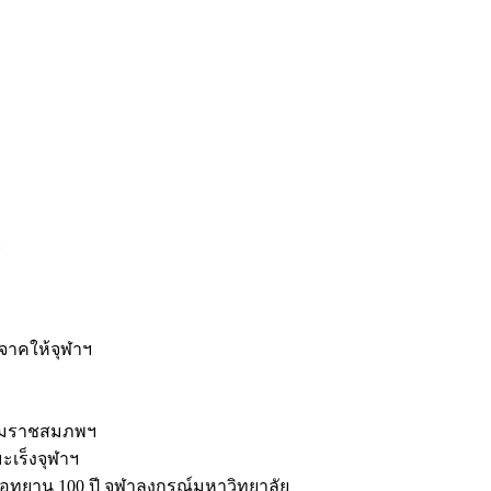
ะ
ิจาคให้จุฬาฯ
รมราชสมภพฯ
มะเร็งจุฬาฯ
ุทยาน 100 ปี จุฬาลงกรณ์มหาวิทยาลัย