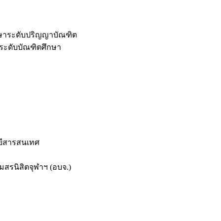
กษาระดับปริญญาบัณฑิต
ระดับบัณฑิตศึกษา
ยีสารสนเทศ
สรนิสิตจุฬาฯ (อบจ.)