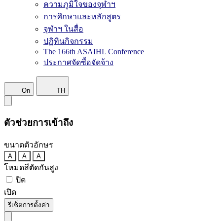
ความภูมิใจของจุฬาฯ
การศึกษาและหลักสูตร
จุฬาฯ ในสื่อ
ปฏิทินกิจกรรม
The 166th ASAIHL Conference
ประกาศจัดซื้อจัดจ้าง
On
TH
ตัวช่วยการเข้าถึง
ขนาดตัวอักษร
A
A
A
โหมดสีตัดกันสูง
ปิด
เปิด
รีเซ็ตการตั้งค่า