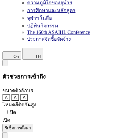
ความภูมิใจของจุฬาฯ
การศึกษาและหลักสูตร
จุฬาฯ ในสื่อ
ปฏิทินกิจกรรม
The 166th ASAIHL Conference
ประกาศจัดซื้อจัดจ้าง
On
TH
ตัวช่วยการเข้าถึง
ขนาดตัวอักษร
A
A
A
โหมดสีตัดกันสูง
ปิด
เปิด
รีเซ็ตการตั้งค่า