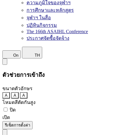
ความภูมิใจของจุฬาฯ
การศึกษาและหลักสูตร
จุฬาฯ ในสื่อ
ปฏิทินกิจกรรม
The 166th ASAIHL Conference
ประกาศจัดซื้อจัดจ้าง
On
TH
ตัวช่วยการเข้าถึง
ขนาดตัวอักษร
A
A
A
โหมดสีตัดกันสูง
ปิด
เปิด
รีเซ็ตการตั้งค่า