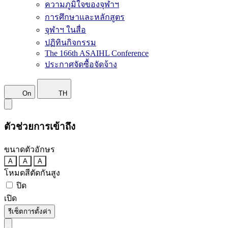
ความภูมิใจของจุฬาฯ
การศึกษาและหลักสูตร
จุฬาฯ ในสื่อ
ปฏิทินกิจกรรม
The 166th ASAIHL Conference
ประกาศจัดซื้อจัดจ้าง
On
TH
ตัวช่วยการเข้าถึง
ขนาดตัวอักษร
A
A
A
โหมดสีตัดกันสูง
ปิด
เปิด
รีเซ็ตการตั้งค่า