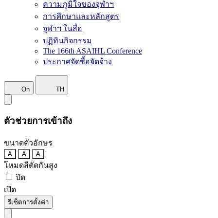
ความภูมิใจของจุฬาฯ
การศึกษาและหลักสูตร
จุฬาฯ ในสื่อ
ปฏิทินกิจกรรม
The 166th ASAIHL Conference
ประกาศจัดซื้อจัดจ้าง
On
TH
ตัวช่วยการเข้าถึง
ขนาดตัวอักษร
A
A
A
โหมดสีตัดกันสูง
ปิด
เปิด
รีเซ็ตการตั้งค่า