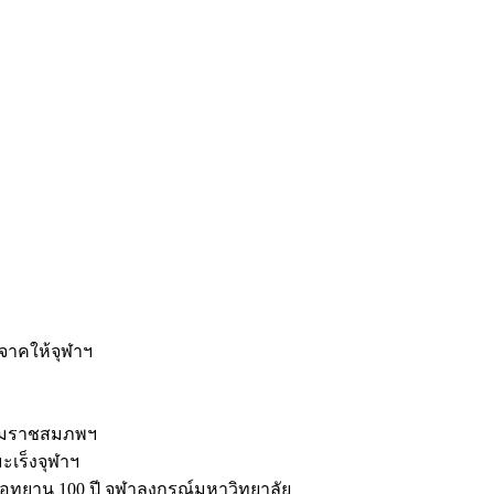
ะ
ิจาคให้จุฬาฯ
รมราชสมภพฯ
มะเร็งจุฬาฯ
ุทยาน 100 ปี จุฬาลงกรณ์มหาวิทยาลัย