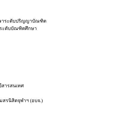
กษาระดับปริญญาบัณฑิต
ระดับบัณฑิตศึกษา
ยีสารสนเทศ
สรนิสิตจุฬาฯ (อบจ.)