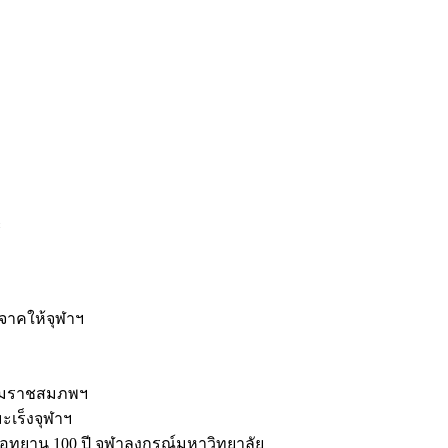
ะ
ิจาคให้จุฬาฯ
รมราชสมภพฯ
มะเร็งจุฬาฯ
ุทยาน 100 ปี จุฬาลงกรณ์มหาวิทยาลัย