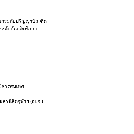
กษาระดับปริญญาบัณฑิต
ระดับบัณฑิตศึกษา
ยีสารสนเทศ
สรนิสิตจุฬาฯ (อบจ.)