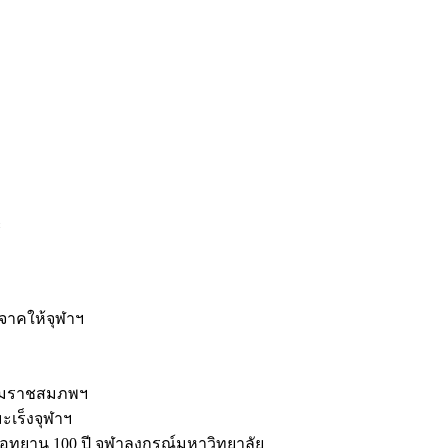
ะ
ิจาคให้จุฬาฯ
รมราชสมภพฯ
มะเร็งจุฬาฯ
ุทยาน 100 ปี จุฬาลงกรณ์มหาวิทยาลัย