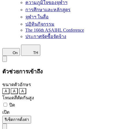
ความภูมิใจของจุฬาฯ
การศึกษาและหลักสูตร
จุฬาฯ ในสื่อ
ปฏิทินกิจกรรม
The 166th ASAIHL Conference
ประกาศจัดซื้อจัดจ้าง
On
TH
ตัวช่วยการเข้าถึง
ขนาดตัวอักษร
A
A
A
โหมดสีตัดกันสูง
ปิด
เปิด
รีเซ็ตการตั้งค่า