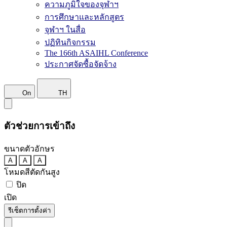
ความภูมิใจของจุฬาฯ
การศึกษาและหลักสูตร
จุฬาฯ ในสื่อ
ปฏิทินกิจกรรม
The 166th ASAIHL Conference
ประกาศจัดซื้อจัดจ้าง
On
TH
ตัวช่วยการเข้าถึง
ขนาดตัวอักษร
A
A
A
โหมดสีตัดกันสูง
ปิด
เปิด
รีเซ็ตการตั้งค่า