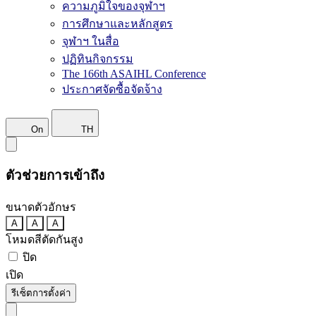
ความภูมิใจของจุฬาฯ
การศึกษาและหลักสูตร
จุฬาฯ ในสื่อ
ปฏิทินกิจกรรม
The 166th ASAIHL Conference
ประกาศจัดซื้อจัดจ้าง
On
TH
ตัวช่วยการเข้าถึง
ขนาดตัวอักษร
A
A
A
โหมดสีตัดกันสูง
ปิด
เปิด
รีเซ็ตการตั้งค่า