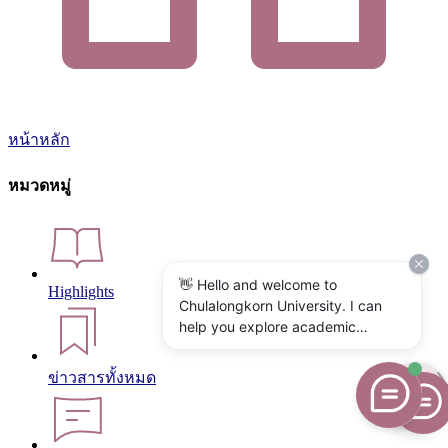
หน้าหลัก
หมวดหมู่
👋 Hello and welcome to
Highlights
Chulalongkorn University. I can
help you explore academic
programs, admissions, research,
campus life, and university
ข่าวสารทั้งหมด
services. What would you like to
know?