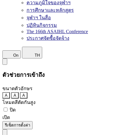
ความภูมิใจของจุฬาฯ
การศึกษาและหลักสูตร
จุฬาฯ ในสื่อ
ปฏิทินกิจกรรม
The 166th ASAIHL Conference
ประกาศจัดซื้อจัดจ้าง
On
TH
ตัวช่วยการเข้าถึง
ขนาดตัวอักษร
A
A
A
โหมดสีตัดกันสูง
ปิด
เปิด
รีเซ็ตการตั้งค่า