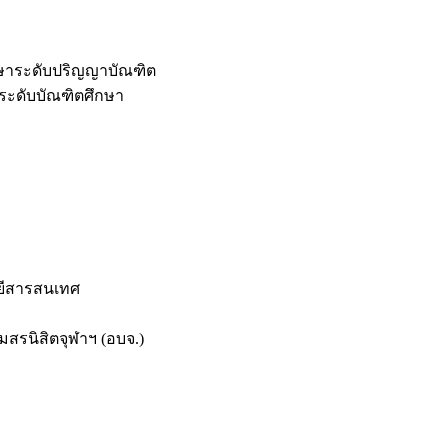
กษาระดับปริญญาบัณฑิต
ระดับบัณฑิตศึกษา
ยีสารสนเทศ
สรนิสิตจุฬาฯ (อบจ.)