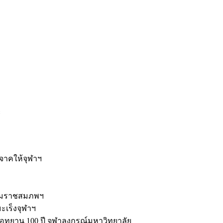
ะ
ิจาคให้จุฬาฯ
รมราชสมภพฯ
มะเร็งจุฬาฯ
ุทยาน 100 ปี จุฬาลงกรณ์มหาวิทยาลัย