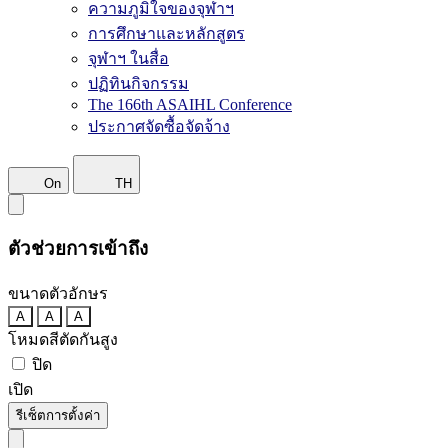
ความภูมิใจของจุฬาฯ
การศึกษาและหลักสูตร
จุฬาฯ ในสื่อ
ปฏิทินกิจกรรม
The 166th ASAIHL Conference
ประกาศจัดซื้อจัดจ้าง
On
TH
ตัวช่วยการเข้าถึง
ขนาดตัวอักษร
A
A
A
โหมดสีตัดกันสูง
ปิด
เปิด
รีเซ็ตการตั้งค่า