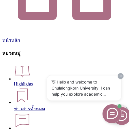
หน้าหลัก
หมวดหมู่
👋 Hello and welcome to
Highlights
Chulalongkorn University. I can
help you explore academic
programs, admissions, research,
campus life, and university
ข่าวสารทั้งหมด
services. What would you like to
know?