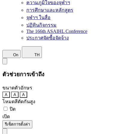
ความภูมิใจของจุฬาฯ
การศึกษาและหลักสูตร
จุฬาฯ ในสื่อ
ปฏิทินกิจกรรม
The 166th ASAIHL Conference
ประกาศจัดซื้อจัดจ้าง
On
TH
ตัวช่วยการเข้าถึง
ขนาดตัวอักษร
A
A
A
โหมดสีตัดกันสูง
ปิด
เปิด
รีเซ็ตการตั้งค่า