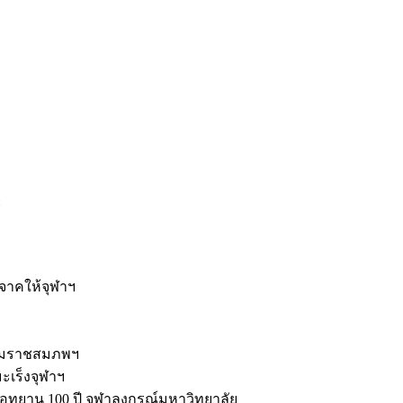
ะ
ิจาคให้จุฬาฯ
รมราชสมภพฯ
มะเร็งจุฬาฯ
ุทยาน 100 ปี จุฬาลงกรณ์มหาวิทยาลัย