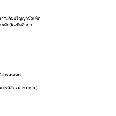
กษาระดับปริญญาบัณฑิต
ระดับบัณฑิตศึกษา
ยีสารสนเทศ
สรนิสิตจุฬาฯ (อบจ.)