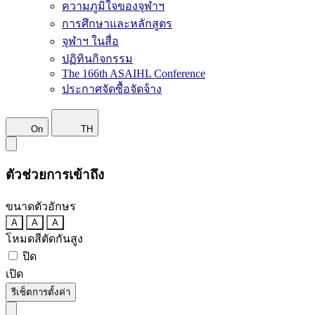
ความภูมิใจของจุฬาฯ
การศึกษาและหลักสูตร
จุฬาฯ ในสื่อ
ปฏิทินกิจกรรม
The 166th ASAIHL Conference
ประกาศจัดซื้อจัดจ้าง
On
TH
ตัวช่วยการเข้าถึง
ขนาดตัวอักษร
A
A
A
โหมดสีตัดกันสูง
ปิด
เปิด
รีเซ็ตการตั้งค่า