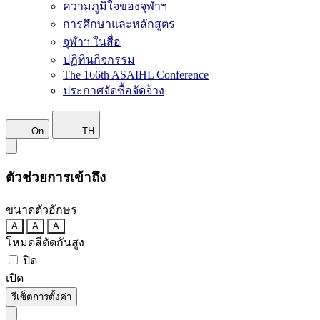
ความภูมิใจของจุฬาฯ
การศึกษาและหลักสูตร
จุฬาฯ ในสื่อ
ปฏิทินกิจกรรม
The 166th ASAIHL Conference
ประกาศจัดซื้อจัดจ้าง
On
TH
ตัวช่วยการเข้าถึง
ขนาดตัวอักษร
A
A
A
โหมดสีตัดกันสูง
ปิด
เปิด
รีเซ็ตการตั้งค่า