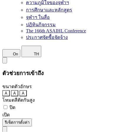
ความภูมิใจของจุฬาฯ
การศึกษาและหลักสูตร
จุฬาฯ ในสื่อ
ปฏิทินกิจกรรม
The 166th ASAIHL Conference
ประกาศจัดซื้อจัดจ้าง
On
TH
ตัวช่วยการเข้าถึง
ขนาดตัวอักษร
A
A
A
โหมดสีตัดกันสูง
ปิด
เปิด
รีเซ็ตการตั้งค่า