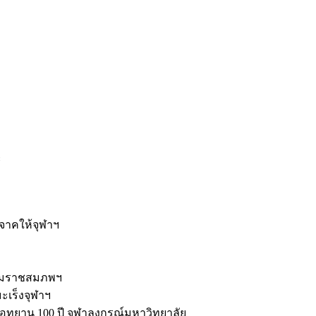
ะ
ิจาคให้จุฬาฯ
รมราชสมภพฯ
มะเร็งจุฬาฯ
ุทยาน 100 ปี จุฬาลงกรณ์มหาวิทยาลัย