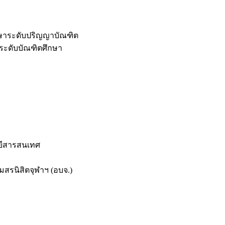
กษาระดับปริญญาบัณฑิต
ระดับบัณฑิตศึกษา
ยีสารสนเทศ
สรนิสิตจุฬาฯ (อบจ.)