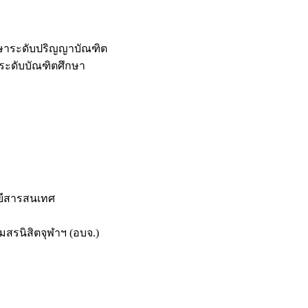
กษาระดับปริญญาบัณฑิต
ระดับบัณฑิตศึกษา
ยีสารสนเทศ
สรนิสิตจุฬาฯ (อบจ.)