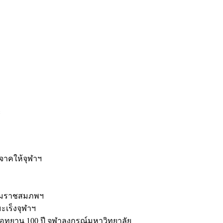
ะ
ิจาคให้จุฬาฯ
รมราชสมภพฯ
มะเร็งจุฬาฯ
ุทยาน 100 ปี จุฬาลงกรณ์มหาวิทยาลัย