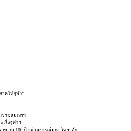
ะ
ิจาคให้จุฬาฯ
รมราชสมภพฯ
มะเร็งจุฬาฯ
ุทยาน 100 ปี จุฬาลงกรณ์มหาวิทยาลัย