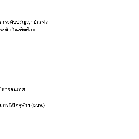
กษาระดับปริญญาบัณฑิต
ระดับบัณฑิตศึกษา
ยีสารสนเทศ
สรนิสิตจุฬาฯ (อบจ.)