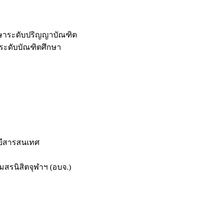
กษาระดับปริญญาบัณฑิต
ระดับบัณฑิตศึกษา
ยีสารสนเทศ
สรนิสิตจุฬาฯ (อบจ.)