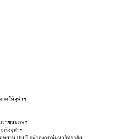
ะ
ิจาคให้จุฬาฯ
รมราชสมภพฯ
มะเร็งจุฬาฯ
ุทยาน 100 ปี จุฬาลงกรณ์มหาวิทยาลัย