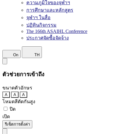
ความภูมิใจของจุฬาฯ
การศึกษาและหลักสูตร
จุฬาฯ ในสื่อ
ปฏิทินกิจกรรม
The 166th ASAIHL Conference
ประกาศจัดซื้อจัดจ้าง
On
TH
ตัวช่วยการเข้าถึง
ขนาดตัวอักษร
A
A
A
โหมดสีตัดกันสูง
ปิด
เปิด
รีเซ็ตการตั้งค่า