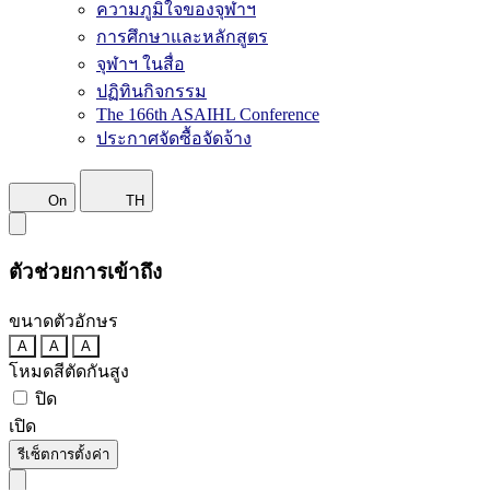
ความภูมิใจของจุฬาฯ
การศึกษาและหลักสูตร
จุฬาฯ ในสื่อ
ปฏิทินกิจกรรม
The 166th ASAIHL Conference
ประกาศจัดซื้อจัดจ้าง
On
TH
ตัวช่วยการเข้าถึง
ขนาดตัวอักษร
A
A
A
โหมดสีตัดกันสูง
ปิด
เปิด
รีเซ็ตการตั้งค่า