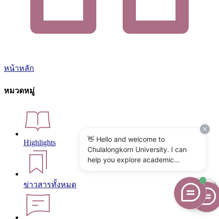
หน้าหลัก
หมวดหมู่
👋 Hello and welcome to
Highlights
Chulalongkorn University. I can
help you explore academic
programs, admissions, research,
campus life, and university
ข่าวสารทั้งหมด
services. What would you like to
know?