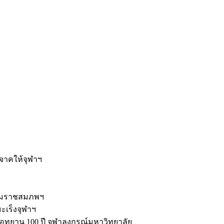
ะ
ิจาคให้จุฬาฯ
รมราชสมภพฯ
มะเร็งจุฬาฯ
ุทยาน 100 ปี จุฬาลงกรณ์มหาวิทยาลัย