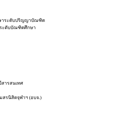
กษาระดับปริญญาบัณฑิต
ระดับบัณฑิตศึกษา
ยีสารสนเทศ
สรนิสิตจุฬาฯ (อบจ.)