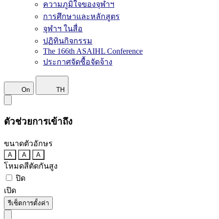
ความภูมิใจของจุฬาฯ
การศึกษาและหลักสูตร
จุฬาฯ ในสื่อ
ปฏิทินกิจกรรม
The 166th ASAIHL Conference
ประกาศจัดซื้อจัดจ้าง
On
TH
ตัวช่วยการเข้าถึง
ขนาดตัวอักษร
A
A
A
โหมดสีตัดกันสูง
ปิด
เปิด
รีเซ็ตการตั้งค่า