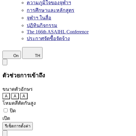
ความภูมิใจของจุฬาฯ
การศึกษาและหลักสูตร
จุฬาฯ ในสื่อ
ปฏิทินกิจกรรม
The 166th ASAIHL Conference
ประกาศจัดซื้อจัดจ้าง
On
TH
ตัวช่วยการเข้าถึง
ขนาดตัวอักษร
A
A
A
โหมดสีตัดกันสูง
ปิด
เปิด
รีเซ็ตการตั้งค่า