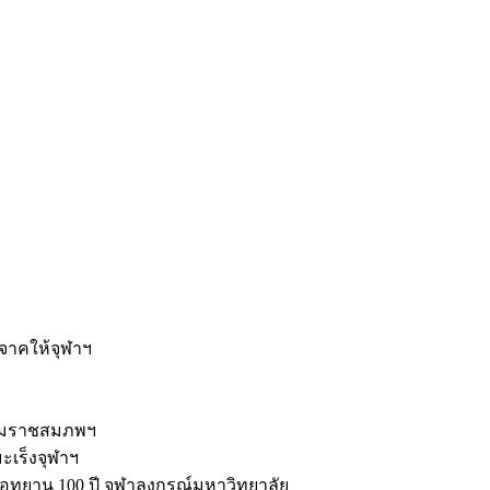
ะ
ิจาคให้จุฬาฯ
รมราชสมภพฯ
มะเร็งจุฬาฯ
ุทยาน 100 ปี จุฬาลงกรณ์มหาวิทยาลัย