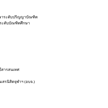
กษาระดับปริญญาบัณฑิต
ระดับบัณฑิตศึกษา
ยีสารสนเทศ
สรนิสิตจุฬาฯ (อบจ.)