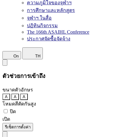
ความภูมิใจของจุฬาฯ
การศึกษาและหลักสูตร
จุฬาฯ ในสื่อ
ปฏิทินกิจกรรม
The 166th ASAIHL Conference
ประกาศจัดซื้อจัดจ้าง
On
TH
ตัวช่วยการเข้าถึง
ขนาดตัวอักษร
A
A
A
โหมดสีตัดกันสูง
ปิด
เปิด
รีเซ็ตการตั้งค่า