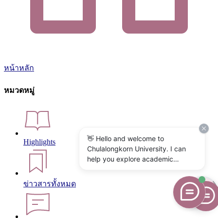
หน้าหลัก
หมวดหมู่
👋 Hello and welcome to
Highlights
Chulalongkorn University. I can
help you explore academic
programs, admissions, research,
campus life, and university
ข่าวสารทั้งหมด
services. What would you like to
know?