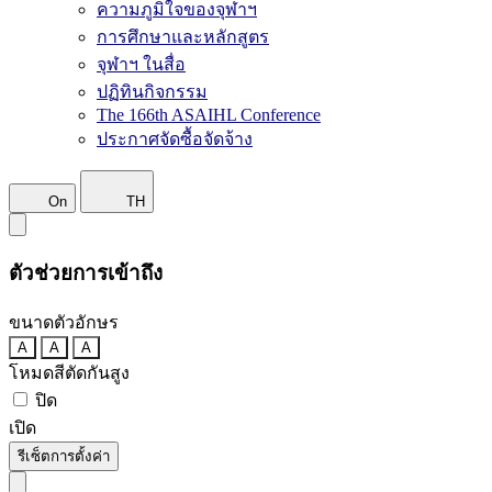
ความภูมิใจของจุฬาฯ
การศึกษาและหลักสูตร
จุฬาฯ ในสื่อ
ปฏิทินกิจกรรม
The 166th ASAIHL Conference
ประกาศจัดซื้อจัดจ้าง
On
TH
ตัวช่วยการเข้าถึง
ขนาดตัวอักษร
A
A
A
โหมดสีตัดกันสูง
ปิด
เปิด
รีเซ็ตการตั้งค่า