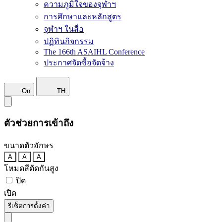
ความภูมิใจของจุฬาฯ
การศึกษาและหลักสูตร
จุฬาฯ ในสื่อ
ปฏิทินกิจกรรม
The 166th ASAIHL Conference
ประกาศจัดซื้อจัดจ้าง
On
TH
ตัวช่วยการเข้าถึง
ขนาดตัวอักษร
A
A
A
โหมดสีตัดกันสูง
ปิด
เปิด
รีเซ็ตการตั้งค่า