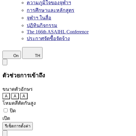
ความภูมิใจของจุฬาฯ
การศึกษาและหลักสูตร
จุฬาฯ ในสื่อ
ปฏิทินกิจกรรม
The 166th ASAIHL Conference
ประกาศจัดซื้อจัดจ้าง
On
TH
ตัวช่วยการเข้าถึง
ขนาดตัวอักษร
A
A
A
โหมดสีตัดกันสูง
ปิด
เปิด
รีเซ็ตการตั้งค่า