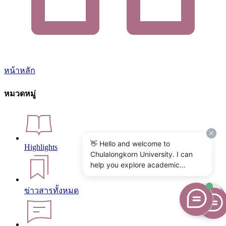
หน้าหลัก
หมวดหมู่
👋 Hello and welcome to
Highlights
Chulalongkorn University. I can
help you explore academic
programs, admissions, research,
campus life, and university
ข่าวสารทั้งหมด
services. What would you like to
know?