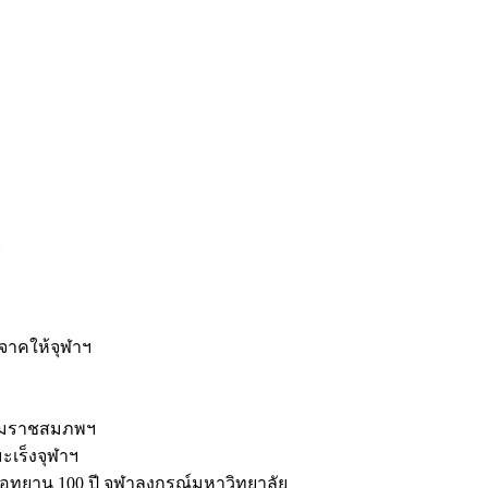
ะ
ิจาคให้จุฬาฯ
รมราชสมภพฯ
มะเร็งจุฬาฯ
ุทยาน 100 ปี จุฬาลงกรณ์มหาวิทยาลัย