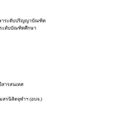
กษาระดับปริญญาบัณฑิต
ระดับบัณฑิตศึกษา
ยีสารสนเทศ
สรนิสิตจุฬาฯ (อบจ.)